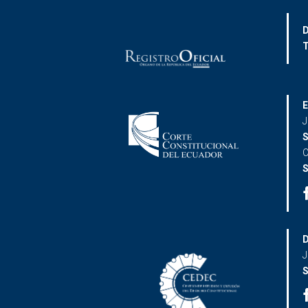
D
T
E
J
S
C
S
D
J
S