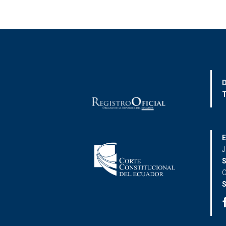
D
T
E
J
S
C
S