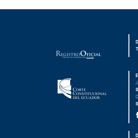
D
T
E
J
S
C
S
D