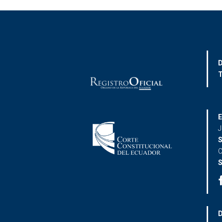
D
T
E
J
S
C
S
D