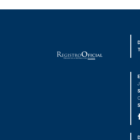
D
T
E
J
S
C
S
D