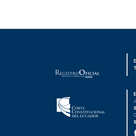
D
T
E
J
S
C
S