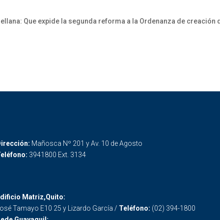
3
llana: Que expide la segunda reforma a la Ordenanza de creación d
irección:
Mañosca Nº 201 y Av. 10 de Agosto
eléfono:
3941800 Ext. 3134
dificio Matriz,Quito:
osé Tamayo E10 25 y Lizardo García /
Teléfono:
(02) 394-1800
ede Guayaquil: