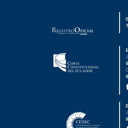
D
T
E
J
S
C
S
D
J
S