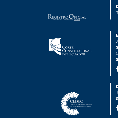
D
T
E
J
S
C
S
D
J
S