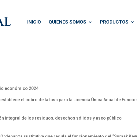
INICIO
QUIENES SOMOS
PRODUCTOS
icio económico 2024
 establece el cobro de la tasa para la Licencia Única Anual de Funci
ión integral de los residuos, desechos sólidos y aseo público
 Ordenanza sustitutiva que regula el funcionamiento del “Sumak Kaws