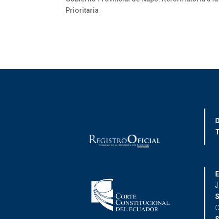
Prioritaria
D
T
E
J
S
C