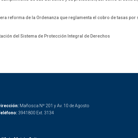
a reforma de la Ordenanza que reglamenta el cobro de tasas por se
ción del Sistema de Protección Integral de Derechos
irección:
Mañosca Nº 201 y Av. 10 de Agosto
eléfono:
3941800 Ext. 3134