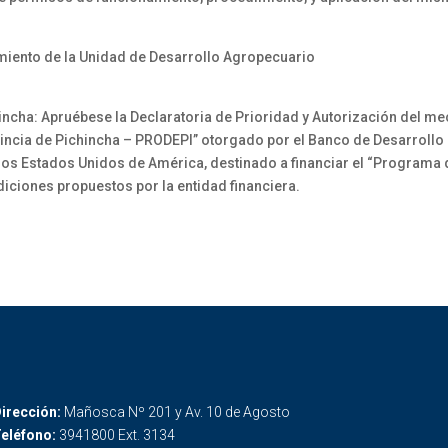
miento de la Unidad de Desarrollo Agropecuario
incha: Apruébese la Declaratoria de Prioridad y Autorización del 
vincia de Pichincha – PRODEPI” otorgado por el Banco de Desarrollo 
los Estados Unidos de América, destinado a financiar el “Programa d
diciones propuestos por la entidad financiera.
irección:
Mañosca Nº 201 y Av. 10 de Agosto
eléfono:
3941800 Ext. 3134