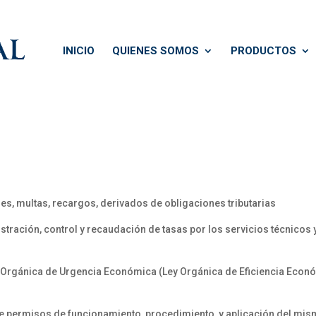
INICIO
QUIENES SOMOS
PRODUCTOS
es, multas, recargos, derivados de obligaciones tributarias
stración, control y recaudación de tasas por los servicios técnicos 
ey Orgánica de Urgencia Económica (Ley Orgánica de Eficiencia Eco
e permisos de funcionamiento, procedimiento, y aplicación del mi