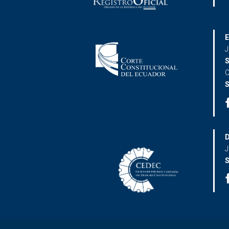
E
J
S
C
S
D
J
S