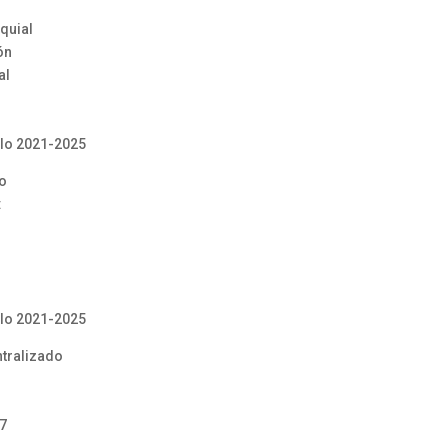
quial
ón
al
llo 2021-2025
o
:
llo 2021-2025
tralizado
27