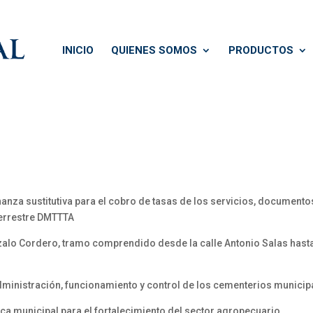
INICIO
QUIENES SOMOS
PRODUCTOS
anza sustitutiva para el cobro de tasas de los servicios, documento
Terrestre DMTTTA
alo Cordero, tramo comprendido desde la calle Antonio Salas hasta 
administración, funcionamiento y control de los cementerios municip
ica municipal para el fortalecimiento del sector agropecuario