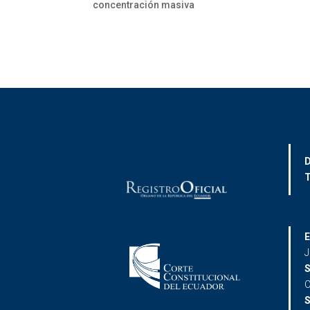
concentración masiva
D
T
E
J
S
C
S