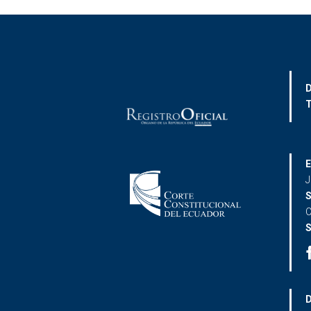
D
T
E
J
S
C
S
D