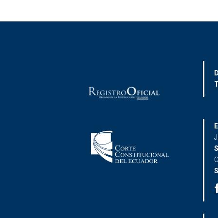
D
T
E
J
S
C
S