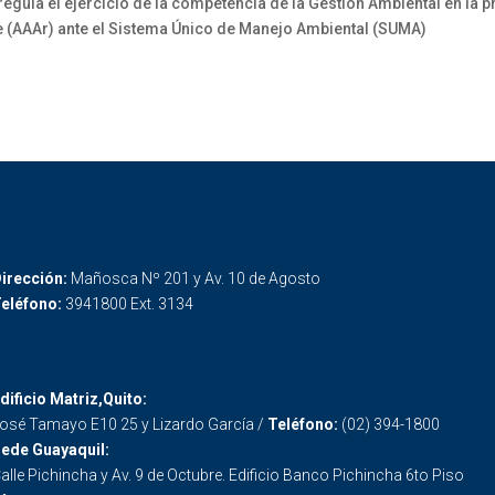
gula el ejercicio de la competencia de la Gestión Ambiental en la pr
 (AAAr) ante el Sistema Único de Manejo Ambiental (SUMA)
irección:
Mañosca Nº 201 y Av. 10 de Agosto
eléfono:
3941800 Ext. 3134
dificio Matriz,Quito:
osé Tamayo E10 25 y Lizardo García /
Teléfono:
(02) 394-1800
ede Guayaquil:
alle Pichincha y Av. 9 de Octubre. Edificio Banco Pichincha 6to Piso