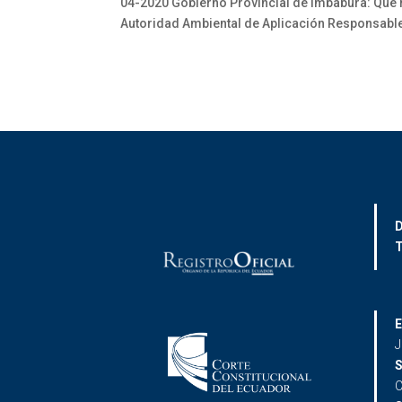
04-2020 Gobierno Provincial de Imbabura: Que re
Autoridad Ambiental de Aplicación Responsable
D
T
E
J
S
C