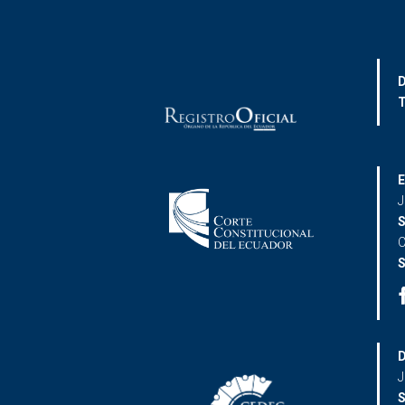
D
T
E
J
S
C
S
D
J
S