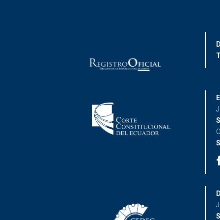
D
T
E
J
S
C
S
D
J
S