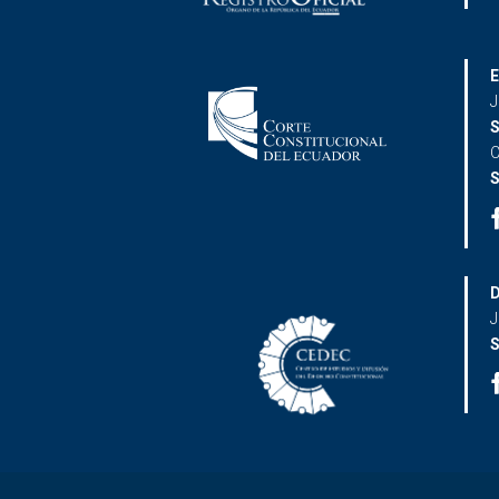
E
J
S
C
S
D
J
S