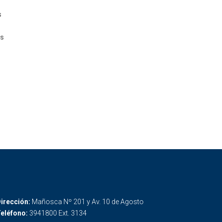
s
os
irección:
Mañosca Nº 201 y Av. 10 de Agosto
eléfono:
3941800 Ext. 3134