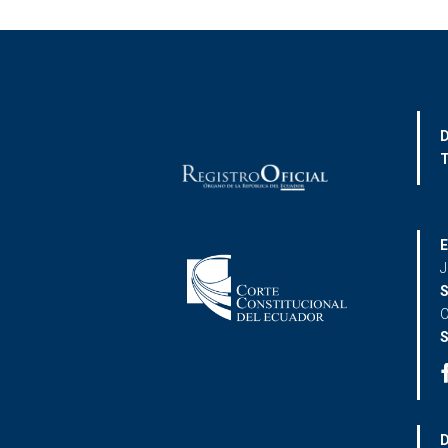
D
T
E
J
S
C
S
D