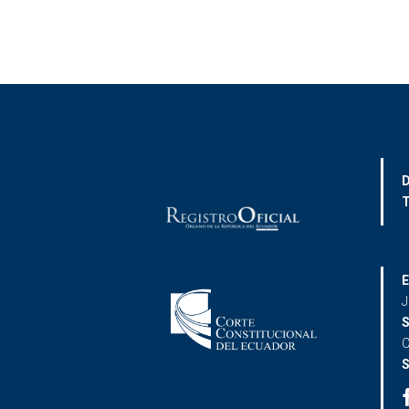
D
T
E
J
S
C
S