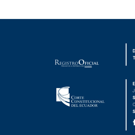
D
T
E
J
S
C
S