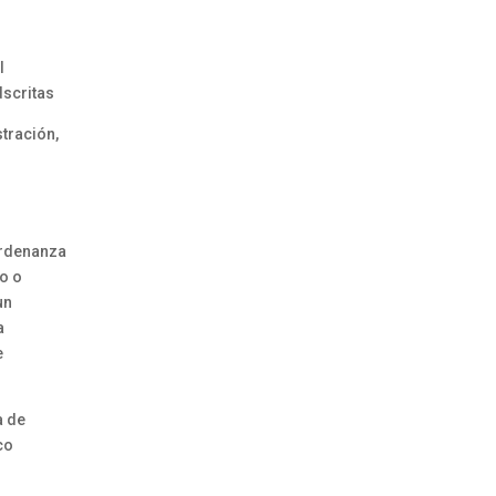
l
scritas
tración,
Ordenanza
o o
un
a
e
a de
co