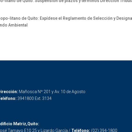
litano de Quito: Suspensión de plazos y términos Dirección Tributa
opo-litano de Quito: Expídese el Reglamento de Selección y Design
ondo Ambiental
irección:
Mañosca Nº 201 y Av. 10 de Agosto
eléfono:
3941800 Ext. 3134
dificio Matriz,Quito:
osé Tamayo E10 25 y Lizardo García /
Teléfono:
(02) 394-1800