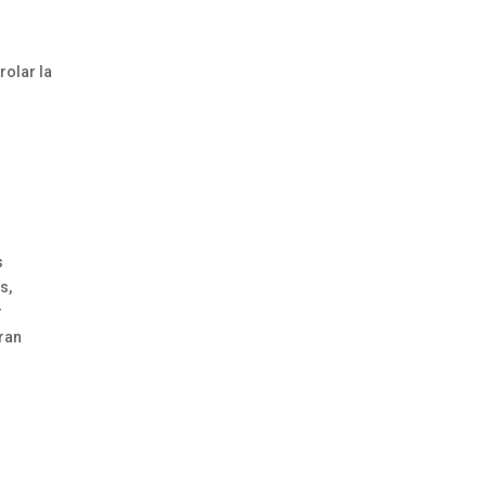
rolar la
s
s,
r
ran