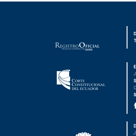
D
T
E
J
S
C
S
D
J