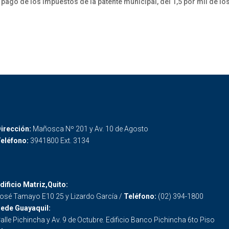
ago de los impuestos de la patente municipal, del 1,5 por mil de los
irección:
Mañosca Nº 201 y Av. 10 de Agosto
eléfono:
3941800 Ext. 3134
dificio Matriz,Quito:
osé Tamayo E10 25 y Lizardo García /
Teléfono:
(02) 394-1800
ede Guayaquil:
alle Pichincha y Av. 9 de Octubre. Edificio Banco Pichincha 6to Piso