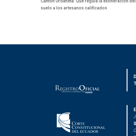
Cantón Urdaneta: Que regula la exoneración del p
suelo a los artesanos calificados
D
T
E
J
S
C