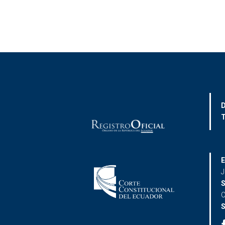
D
T
E
J
S
C
S