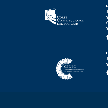
E
J
S
C
S
D
J
S