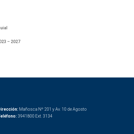
uial
2023 – 2027
irección:
Mañosca Nº 201 y Av. 10 de Agosto
eléfono:
3941800 Ext. 3134