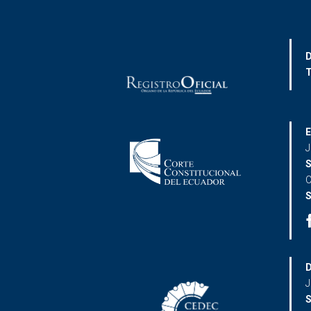
D
T
E
J
S
C
S
D
J
S