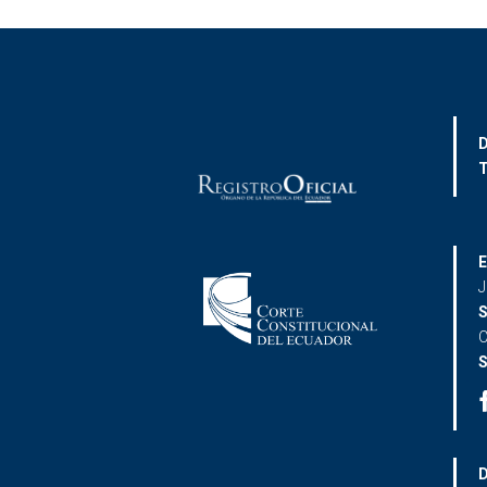
D
T
E
J
S
C
S
D