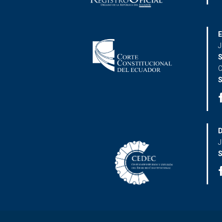
E
J
S
C
S
D
J
S