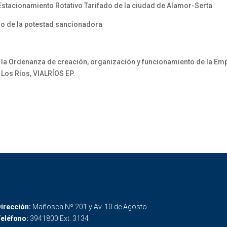
Estacionamiento Rotativo Tarifado de la ciudad de Alamor-Serta
io de la potestad sancionadora
, a la Ordenanza de creación, organización y funcionamiento de la E
Los Ríos, VIALRÍOS EP.
irección:
Mañosca Nº 201 y Av. 10 de Agosto
eléfono:
3941800 Ext. 3134