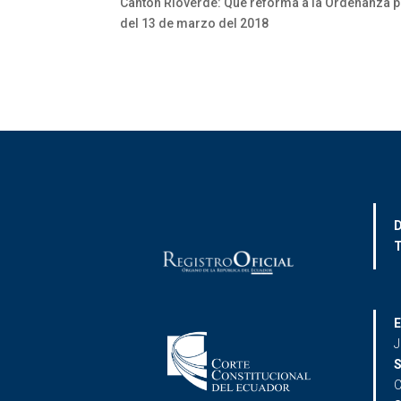
Cantón Rioverde: Que reforma a la Ordenanza par
del 13 de marzo del 2018
D
T
E
J
S
C