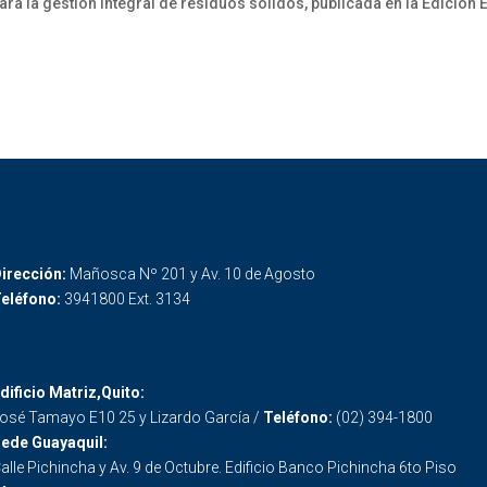
a la gestión integral de residuos sólidos, publicada en la Edición E
irección:
Mañosca Nº 201 y Av. 10 de Agosto
eléfono:
3941800 Ext. 3134
dificio Matriz,Quito:
osé Tamayo E10 25 y Lizardo García /
Teléfono:
(02) 394-1800
ede Guayaquil:
alle Pichincha y Av. 9 de Octubre. Edificio Banco Pichincha 6to Piso