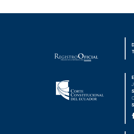
D
T
E
J
S
C
S