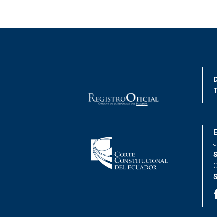
D
T
E
J
S
C
S