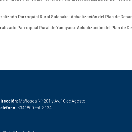
zado Parroquial Rural Salasaka: Actualización del Plan de Desarr
zado Parroquial Rural de Yanayacu: Actualización del Plan de Des
irección:
Mañosca Nº 201 y Av. 10 de Agosto
eléfono:
3941800 Ext. 3134