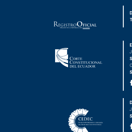
D
T
E
J
S
C
S
D
J
S