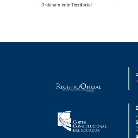
Ordenamiento Territorial
D
T
E
J
S
C
S