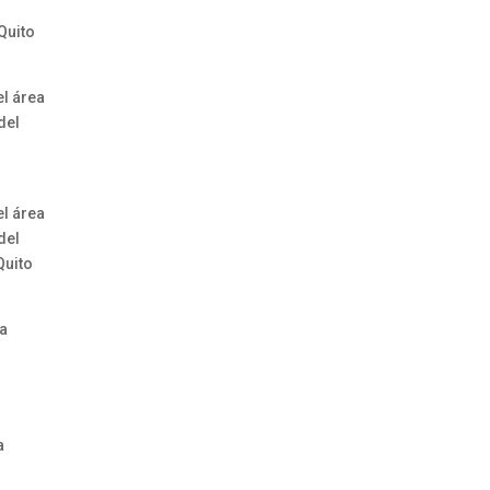
Quito
el área
del
el área
del
Quito
da
a
a