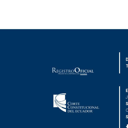
D
T
E
J
S
C
S