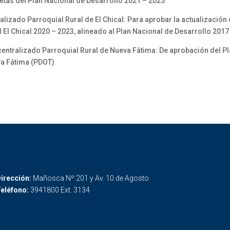
metas del Plan Nacional de Desarrollo 2021 – 2025
ado Parroquial Rural de El Chical: Para aprobar la actualización 
l El Chical 2020 – 2023, alineado al Plan Nacional de Desarrollo 2017
ralizado Parroquial Rural de Nueva Fátima: De aprobación del Pl
va Fátima (PDOT)
irección:
Mañosca Nº 201 y Av. 10 de Agosto
eléfono:
3941800 Ext. 3134