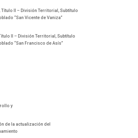
ulo II – División Territorial, Subtítulo
Poblado “San Vicente de Vaniza”
o II – División Territorial, Subtítulo
Poblado “San Francisco de Asís”
rollo y
 de la actualización del
enamiento