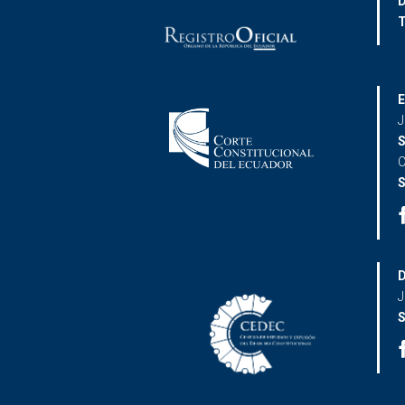
D
T
E
J
S
C
S
D
J
S