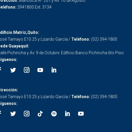
irección:
Mañosca Nº 201 y Av. 10 de Agosto
eléfono:
3941800 Ext. 3134
dificio Matriz,Quito:
osé Tamayo E10 25 y Lizardo García /
Teléfono:
(02) 394-1800
ede Guayaquil:
alle Pichincha y Av. 9 de Octubre. Edificio Banco Pichincha 6to Piso
íguenos:
irección:
osé Tamayo E10 25 y Lizardo García /
Teléfono:
(02) 394-1800
íguenos: