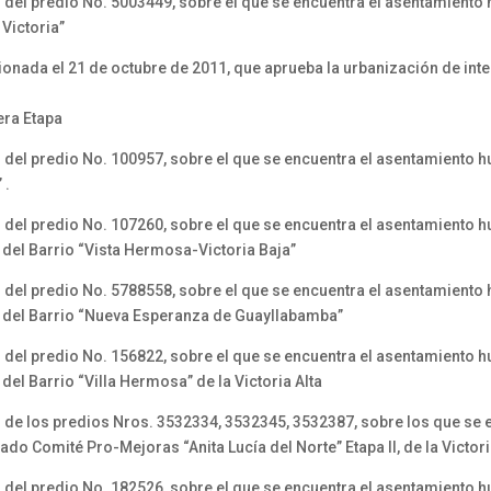
 del predio No. 5003449, sobre el que se encuentra el asentamient
Victoria”
onada el 21 de octubre de 2011, que aprueba la urbanización de int
era Etapa
 del predio No. 100957, sobre el que se encuentra el asentamiento
 .
 del predio No. 107260, sobre el que se encuentra el asentamiento
del Barrio “Vista Hermosa-Victoria Baja”
 del predio No. 5788558, sobre el que se encuentra el asentamient
 del Barrio “Nueva Esperanza de Guayllabamba”
 del predio No. 156822, sobre el que se encuentra el asentamiento
el Barrio “Villa Hermosa” de la Victoria Alta
 de los predios Nros. 3532334, 3532345, 3532387, sobre los que se
o Comité Pro-Mejoras “Anita Lucía del Norte” Etapa II, de la Victori
 del predio No. 182526, sobre el que se encuentra el asentamiento