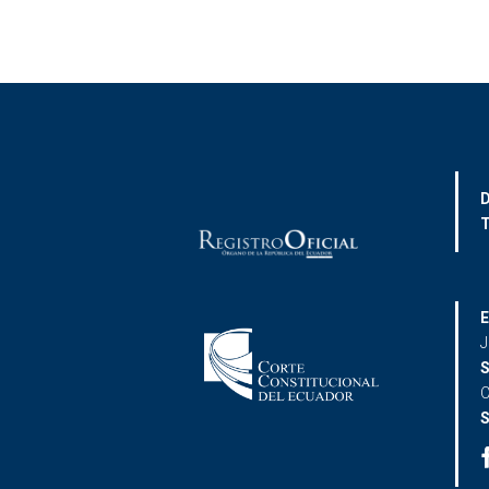
D
T
E
J
S
C
S