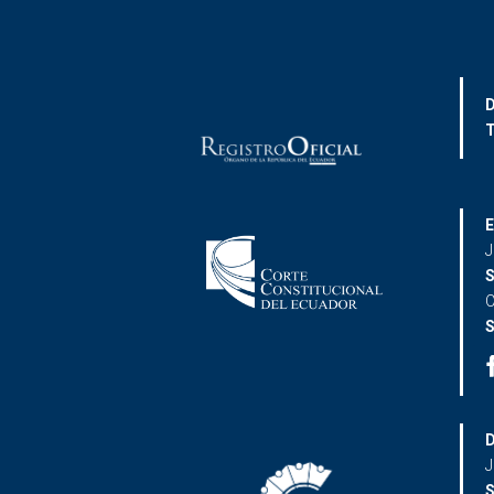
D
T
E
J
S
C
S
D
J
S