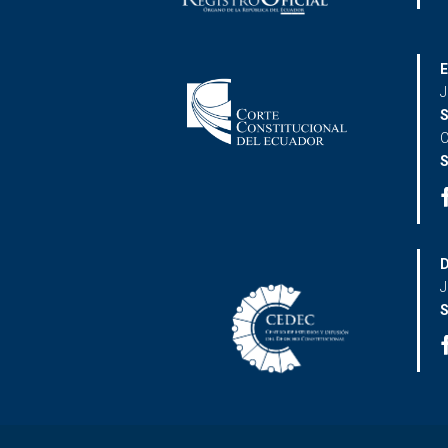
E
J
S
C
S
D
J
S