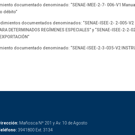
miento documentado denominado: “SENAE-MEE-2-7- 006-V1 Manual 
o débito”
edimientos documentados denominados: “SENAE-ISEE-2- 2-005-V2
PARA DETERMINADOS REGÍMENES ESPECIALES” y “SENAE-ISEE-2-2-0
 EXPORTACIÓN”
imiento documentado denominado: “SENAE-ISEE-2-3-035-V2 INSTR
irección:
Mañosca Nº 201 y Av. 10 de Agosto
eléfono:
3941800 Ext. 3134