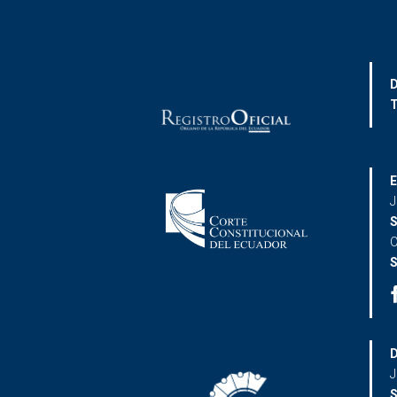
D
T
E
J
S
C
S
D
J
S