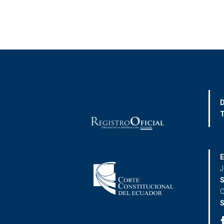
D
T
E
J
S
C
S