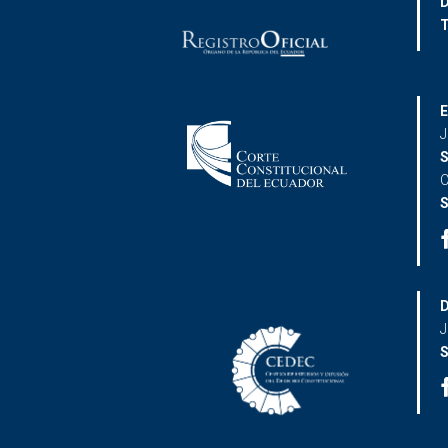
D
T
E
J
S
C
S
D
J
S