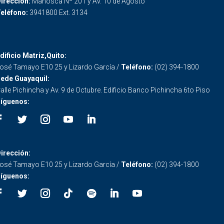
irección:
Mañosca Nº 201 y Av. 10 de Agosto
eléfono:
3941800 Ext. 3134
dificio Matriz,Quito:
osé Tamayo E10 25 y Lizardo García /
Teléfono:
(02) 394-1800
ede Guayaquil:
alle Pichincha y Av. 9 de Octubre. Edificio Banco Pichincha 6to Piso
íguenos:
irección:
osé Tamayo E10 25 y Lizardo García /
Teléfono:
(02) 394-1800
íguenos: