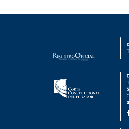
D
T
E
J
S
C
S