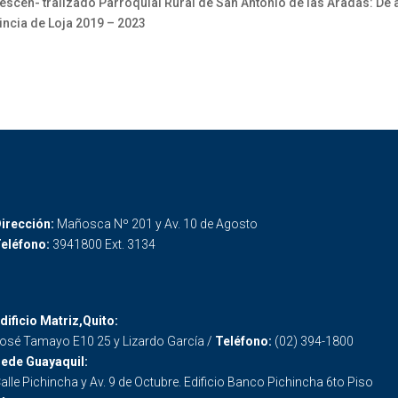
- tralizado Parroquial Rural de San Antonio de las Aradas: De ac
incia de Loja 2019 – 2023
irección:
Mañosca Nº 201 y Av. 10 de Agosto
eléfono:
3941800 Ext. 3134
dificio Matriz,Quito:
osé Tamayo E10 25 y Lizardo García /
Teléfono:
(02) 394-1800
ede Guayaquil:
alle Pichincha y Av. 9 de Octubre. Edificio Banco Pichincha 6to Piso