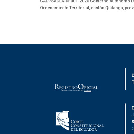
GADPSADLA-N°001-2020 Gobierno Autónomo Descen
Ordenamiento Territorial, cantón Quilanga, prov
D
T
E
J
S
C